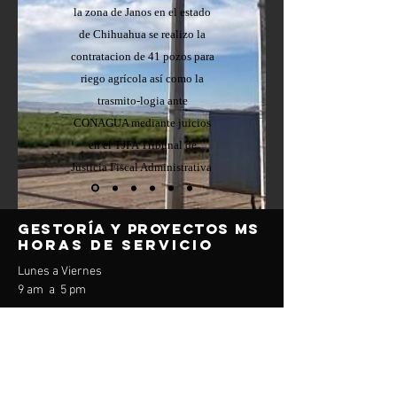
la zona de Janos en el estado
de Chihuahua se realizo la
contratacion de 41 pozos para
riego agrícola así como la
trasmito-logia ante
CONAGUA mediante juicios
en el TJFA Tribunal de
Justicia Fiscal Administrativa
gestoría
y proyectos
ms
horas de servicio
Lunes a Viernes
9 am a 5 pm
contact us
Mail: proreshou
@gmail.com
Tel:
(55)
89 36 94 54
(55) 89 36 94 75