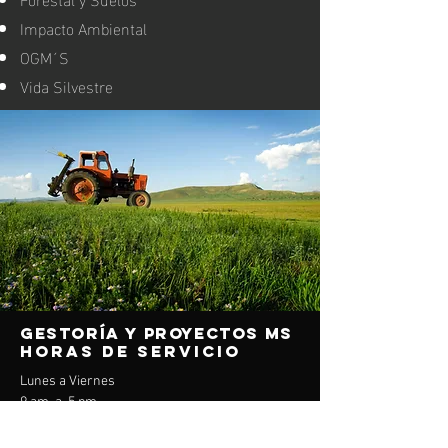
Impacto Ambiental
OGM´S
Vida Silvestre
gestoría
y proyectos
ms
horas de servicio
Lunes a Viernes
9 am a 5 pm
contact us