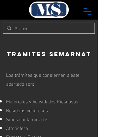
tramites semarnat
Los trámites que consiernen a este
apartado son:
Materiales y Actividades Riesgosas
Residuos peligrosos
Sitios contaminados
Atmósfera
Forestal y Suelos